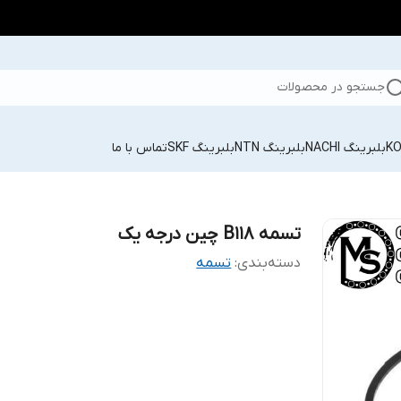
جستجو در محصولات
بلبرینگ NACHI
بلبرینگ NTN
بلبرینگ SKF
تماس با ما
تسمه B118 چین درجه یک
دسته‌بندی
:
تسمه