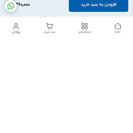
افزودن به سبد خرید
3,360,000
خانه
دسته‌بندی
سبد خرید
پروفایل
دسترسی سریع
بلبرینگ KG
تماس با ما
بلبرینگ KOYO
درباره ما
بلبرینگ NACHI
سیاست حریم خصوصی
بلبرینگ NTN
شکایات