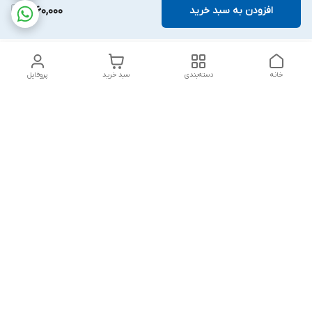
افزودن به سبد خرید
1,260,000
خانه
دسته‌بندی
سبد خرید
پروفایل
دسترسی سریع
بلبرینگ KG
تماس با ما
بلبرینگ KOYO
درباره ما
بلبرینگ NACHI
سیاست حریم خصوصی
بلبرینگ NTN
شکایات