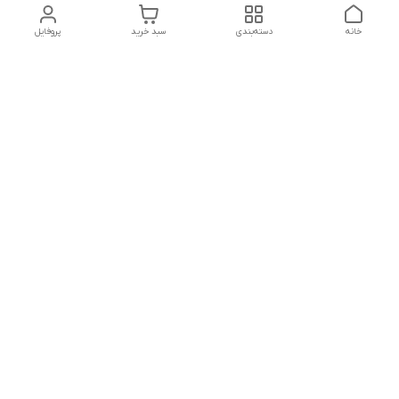
خانه
دسته‌بندی
سبد خرید
پروفایل
دسترسی سریع
بلبرینگ KG
تماس با ما
بلبرینگ KOYO
درباره ما
بلبرینگ NACHI
سیاست حریم خصوصی
بلبرینگ NTN
شکایات
بلبرینگ SKF
قوانین و مقررات