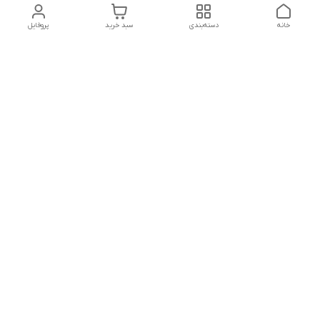
خانه
دسته‌بندی
سبد خرید
پروفایل
دسترسی سریع
بلبرینگ KG
تماس با ما
بلبرینگ KOYO
درباره ما
بلبرینگ NACHI
سیاست حریم خصوصی
بلبرینگ NTN
شکایات
بلبرینگ SKF
قوانین و مقررات