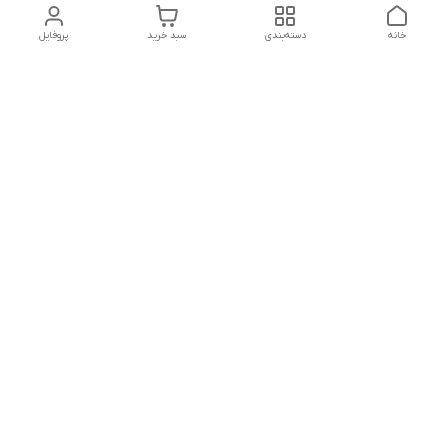
خانه
دسته‌بندی
سبد خرید
پروفایل
دسترسی سریع
بلبرینگ KG
تماس با ما
بلبرینگ KOYO
درباره ما
بلبرینگ NACHI
سیاست حریم خصوصی
بلبرینگ NTN
شکایات
بلبرینگ SKF
قوانین و مقررات