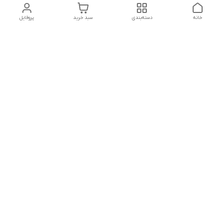
خانه
دسته‌بندی
سبد خرید
پروفایل
دسترسی سریع
بلبرینگ KG
تماس با ما
بلبرینگ KOYO
درباره ما
بلبرینگ NACHI
سیاست حریم خصوصی
بلبرینگ NTN
شکایات
بلبرینگ SKF
قوانین و مقررات