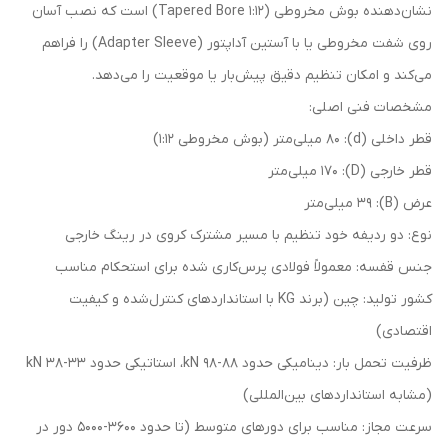
نشان‌دهنده بوش مخروطی (Tapered Bore 1:12) است که نصب آسان
روی شفت مخروطی یا با آستین آداپتور (Adapter Sleeve) را فراهم
می‌کند و امکان تنظیم دقیق پیش‌بار یا موقعیت را می‌دهد.
مشخصات فنی اصلی:
قطر داخلی (d): ۸۰ میلی‌متر (بوش مخروطی 1:12)
قطر خارجی (D): ۱۷۰ میلی‌متر
عرض (B): ۳۹ میلی‌متر
نوع: دو ردیفه خود تنظیم با مسیر مشترک کروی در رینگ خارجی
جنس قفسه: معمولاً فولادی پرس‌کاری شده برای استحکام مناسب
کشور تولید: چین (برند KG با استانداردهای کنترل‌شده و کیفیت
اقتصادی)
ظرفیت تحمل بار: دینامیکی حدود ۸۸-۹۸ kN، استاتیکی حدود ۳۳-۳۸ kN
(مشابه استانداردهای بین‌المللی)
سرعت مجاز: مناسب برای دورهای متوسط (تا حدود ۳۶۰۰-۵۰۰۰ دور در