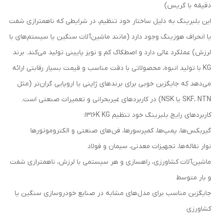
دقیقه با گریس)
این بلبرینگ به دلیل ساختار خود تنظیم، در شرایطی که ناهمترازی شفت
یا انحراف هوزینگ وجود دارد (مانند ماشین‌آلات سنگین یا سیستم‌های با
لرزش) عملکرد عالی دارد و اصطکاک کم و نویز پایینی تولید می‌کند. برند
KG با تولید انبوه، محصولاتی با دقت مناسب و قیمت بسیار رقابتی ارائه
می‌دهد که جایگزین خوبی برای برندهای ژاپنی یا اروپایی گران‌تر (مثل
SKF، NTN یا NSK) در کاربردهای غیربحرانی و تعمیرات صنعتی است.
کاربردهای رایج بلبرینگ خود تنظیم 1316K KG:
گیربکس‌ها، پمپ‌ها، کمپرسورها، فن‌های صنعتی و الکتروموتورها
نوار نقاله‌ها، تجهیزات معدنی، سیمان و فولاد
ماشین‌آلات کشاورزی، راهسازی و هر سیستمی با لرزش، ناهمترازی شفت
و بار متوسط
جایگزین مناسب برای مدل‌های مشابه در صنایع خودروسازی سنگین یا
کشاورزی