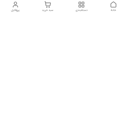
خانه
دسته‌بندی
سبد خرید
پروفایل
دسترسی سریع
بلبرینگ KG
تماس با ما
بلبرینگ KOYO
درباره ما
بلبرینگ NACHI
سیاست حریم خصوصی
بلبرینگ NTN
شکایات
بلبرینگ SKF
قوانین و مقررات