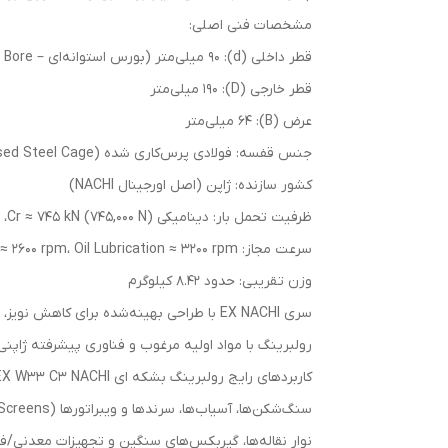
مشخصات فنی اصلی:
قطر داخلی (d): ۹۰ میلی‌متر (بورس استوانه‌ای – Cylindrical Bore)
قطر خارجی (D): ۱۹۰ میلی‌متر
عرض (B): ۶۴ میلی‌متر
جنس قفسه: فولادی پرس‌کاری شده (Pressed Steel Cage) برای استحکام بالا
کشور سازنده: ژاپن (اصل اورجینال NACHI)
ظرفیت تحمل بار: دینامیکی Cr ≈ ۷۴۵ kN (۷۴۵,۰۰۰ N)، استاتیکی Cor ≈ ۶۶۰ kN (۶۶۰,۰۰۰ N)
سرعت مجاز: Grease Lubrication ≈ ۲۶۰۰ rpm، Oil Lubrication ≈ ۳۲۰۰ rpm (بسته به شرایط و روانکاری)
وزن تقریبی: حدود ۸.۴۲ کیلوگرم
سری EX NACHI با طراحی بهینه‌شده برای کا
رولبرینگ با مواد اولیه مرغوب و فناوری پیشرفته ژاپنی
کاربردهای رایج رولبرینگ بشکه ای 22318EX W33 C3 NACHI:
سنگ‌شکن‌ها، آسیاب‌ها، سرندها و ویبراتورها (Shaker Screens) در صنایع معدنی، سیمان و سنگ
نوار نقاله‌ها، گیربکس‌های سنگین و تجهیزات معدنی/فو