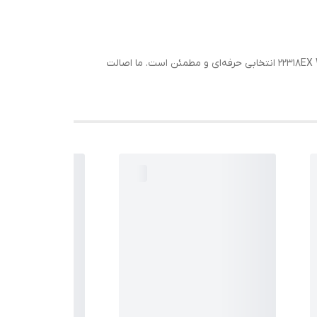
اگر به دنبال رولبرینگی اصل ژاپنی از سری پرمیوم EX با لقی C3 و کیفیت تضمینی برای شرایط بسیار سخت هستید، 22318EX W33 C3 NACHI انتخابی حرفه‌ای و مطمئن است. ما اصالت