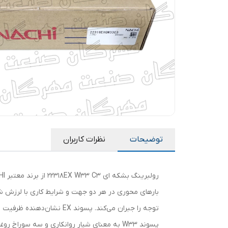
توضیحات
نظرات کاربران
توجه را جبران می‌کند. پسوند EX نشان‌دهنده ظرفیت بار بالاتر (با غلتک‌های بزرگتر و طراحی بهینه)، اصطکاک کمتر و سرعت مجاز بیشتر نسبت به سری استاندارد است.
پسوند W33 به معنای شیار روانکاری و سه سوراخ روغن در رینگ خارجی برای گریس‌کاری یا روغن‌کاری مرکزی، و C3 لقی داخلی بزرگتر از نرمال (برای دماهای بالا یا سرعت زیاد) است.