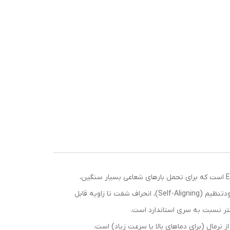
رولبرینگ بشکه ای 22318EX W33 C3 از برند معتبر NACHI ژاپن، یکی از مدل‌های پیشرفته سری EX (High Capacity & High-Speed) است که برای تحمل بارهای شعاعی بسیار سنگین،
بارهای محوری در هر دو جهت و شرایط کاری با لرزش شدید، ناهمترازی و دمای بالاتر طراحی شده. این رولبرینگ دو ردیفه با قابلیت خودتنظیم (Self-Aligning)، انحراف شفت تا زاویه قابل