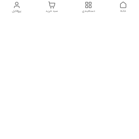
خانه
دسته‌بندی
سبد خرید
پروفایل
دسترسی سریع
بلبرینگ KG
تماس با ما
بلبرینگ KOYO
درباره ما
بلبرینگ NACHI
سیاست حریم خصوصی
بلبرینگ NTN
شکایات
بلبرینگ SKF
قوانین و مقررات