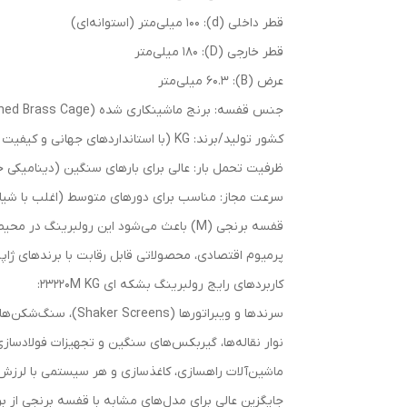
قطر داخلی (d): ۱۰۰ میلی‌متر (استوانه‌ای)
قطر خارجی (D): ۱۸۰ میلی‌متر
عرض (B): ۶۰.۳ میلی‌متر
جنس قفسه: برنج ماشینکاری شده (Machined Brass Cage) برای دوام بیشتر و حرارت کمتر
کشور تولید/برند: KG (با استانداردهای جهانی و کیفیت نزدیک به برندهای برتر)
ظرفیت تحمل بار: عالی برای بارهای سنگین (دینامیکی حدود ۴۵۰-۵۵۰ kN، استاتیکی حدود ۶۰۰-۷۵۰ kN بسته به 
سرعت مجاز: مناسب برای دورهای متوسط (اغلب با شیار روانکاری W33 برای گر
پرمیوم اقتصادی، محصولاتی قابل رقابت با برندهای ژاپنی
کاربردهای رایج رولبرینگ بشکه ای 23220M KG:
سرندها و ویبراتورها (Shaker Screens)، سنگ‌شکن‌ها و آسیاب‌ها در صنایع معدنی و سیمان
نوار نقاله‌ها، گیربکس‌های سنگین و تجهیزات فولادساز
ماشین‌آلات راهسازی، کاغذسازی و هر سیستمی با لرزش 
جایگزین عالی برای مدل‌های مشابه با قفسه برنجی از برندهای FAG، SKF