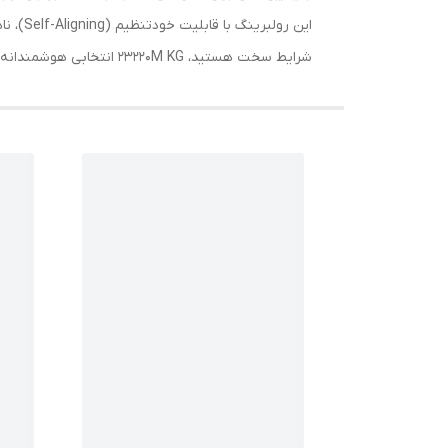
این رو
شرایط سخت هستید، 23220M KG انتخابی هوشمندانه است. ما اصالت برند را تضمین می‌کنیم.