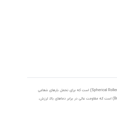
رولبرینگ بشکه ای 23220M از برند KG، یکی از گزینه‌های اقتصادی با کیفیت بالا در دسته رولبرینگ‌های بشکه‌ای دو ردیفه (Spherical Roller Bearing) است که برای تحمل بارهای شعاعی
بسیار سنگین و بارهای محوری در هر دو جهت طراحی شده. پسوند M نشان‌دهنده قفسه ماشینکاری شده از جنس برنج (Brass Cage) است که مقاومت عالی در برابر دماهای بالا، لرزش،