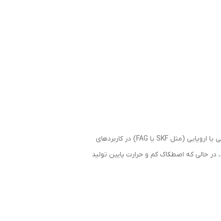
برند KG با تولید انبوه در چین، بلبرینگ‌هایی با دقت مناسب و قیمت رقابتی ارائه می‌دهد که جایگزین خوبی برای برندهای گران‌تر ژاپنی یا اروپایی (مثل SKF یا FAG) در کاربردهای
تار دو ردیفه، سفتی بالایی دارد و می‌تواند لحظات کج‌شدن (tilting moments) را تحمل کند، در حالی که اصطکاک کم و حرارت پایین تولید