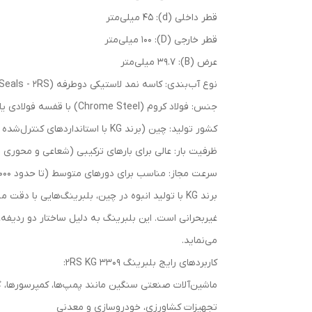
قطر داخلی (d): ۴۵ میلی‌متر
قطر خارجی (D): ۱۰۰ میلی‌متر
عرض (B): ۳۹.۷ میلی‌متر
نوع آب‌بندی: کاسه نمد لاستیکی دوطرفه (Double Rubber Seals - 2RS) برای حفاظت عالی در محیط‌های آلوده
جنس: فولاد کروم (Chrome Steel) با قفسه فولادی یا پلی‌آمید
کشور تولید: چین (برند KG با استانداردهای کنترل‌شده و کیفیت قابل قبول)
ظرفیت بار: عالی برای بارهای ترکیبی (شعاعی و محوری دوجهته)، دینامیکی 
سرعت مجاز: مناسب برای دورهای متوسط (تا حدود ۵۰۰۰-۶۰۰۰ دور در دقیقه)
می‌نماید.
کاربردهای رایج بلبرینگ 3309 2RS KG:
ماشین‌آلات صنعتی سنگین مانند پمپ‌ها، کمپرسورها، گیر
تجهیزات کشاورزی، خودروسازی و معدنی