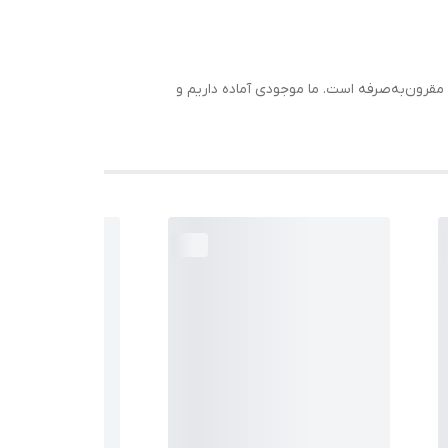
ای پروژه‌های صنعتی یا تعمیرات هستید، 3309 2RS KG انتخابی هوشمندانه و مقرون‌به‌صرفه است. ما موجودی آماده داریم و