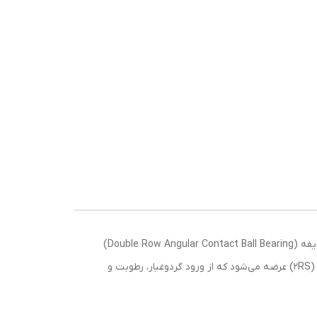
بلبرینگ تماس زاویه‌ای دو ردیفه 3309 2RS از برند KG (تولید چین)، یکی از گزینه‌های اقتصادی و کارآمد در دسته بلبرینگ‌های دو ردیفه (Double Row Angular Contact Ball Bearing)
است که برای تحمل همزمان بارهای شعاعی بالا و بارهای محوری در هر دو جهت طراحی شده. این بلبرینگ با آب‌بندی لاستیکی دوطرفه (2RS) عرضه می‌شود که از ورود گردوغبار، رطوبت و