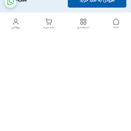
افزودن به سبد خرید
1,760,000
خانه
دسته‌بندی
سبد خرید
پروفایل
دسترسی سریع
بلبرینگ KG
تماس با ما
بلبرینگ KOYO
درباره ما
بلبرینگ NACHI
سیاست حریم خصوصی
بلبرینگ NTN
شکایات