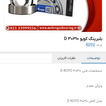
بلبرینگ کویو 30310 D
برند:
KOYO
توضیحات
نظرات کاربران
مشخصات فنی 30310 D KOYO:
ویژگی مقدار
مدل کامل 30310 D KOYO