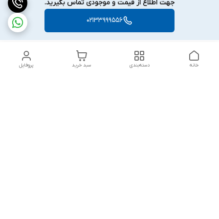
جهت اطلاع از قیمت و موجودی تماس بگیرید.
02133999556
خانه
دسته‌بندی
سبد خرید
پروفایل
دسترسی سریع
بلبرینگ KG
تماس با ما
بلبرینگ KOYO
درباره ما
بلبرینگ NACHI
سیاست حریم خصوصی