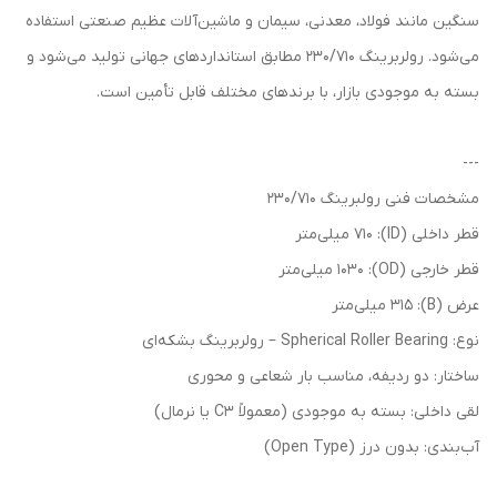
سنگین مانند فولاد، معدنی، سیمان و ماشین‌آلات عظیم صنعتی استفاده
می‌شود. رولربرینگ 230/710 مطابق استانداردهای جهانی تولید می‌شود و
بسته به موجودی بازار، با برندهای مختلف قابل تأمین است.
---
مشخصات فنی رولبرینگ 230/710
قطر داخلی (ID): 710 میلی‌متر
قطر خارجی (OD): 1030 میلی‌متر
عرض (B): 315 میلی‌متر
نوع: Spherical Roller Bearing – رولربرینگ بشکه‌ای
ساختار: دو ردیفه، مناسب بار شعاعی و محوری
لقی داخلی: بسته به موجودی (معمولاً C3 یا نرمال)
آب‌بندی: بدون درز (Open Type)