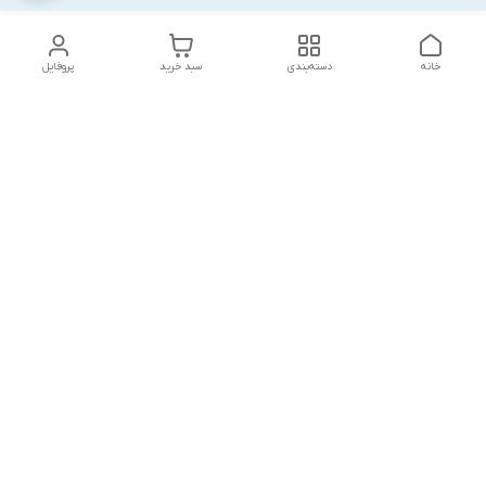
خانه
دسته‌بندی
سبد خرید
پروفایل
دسترسی سریع
بلبرینگ KG
تماس با ما
بلبرینگ KOYO
درباره ما
بلبرینگ NACHI
سیاست حریم خصوصی
بلبرینگ NTN
شکایات
بلبرینگ SKF
قوانین و مقررات