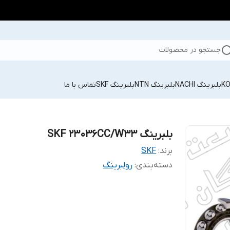
جستجو در محصولات
بلبرینگ NACHI
بلبرینگ NTN
بلبرینگ SKF
تماس با ما
بلبرینگ SKF 23036CC/W33
برند:
SKF
دسته‌بندی
:
رولبرینگ