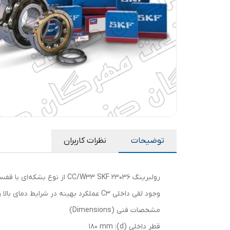
توضیحات
نظرات کاربران
رولبرینگ 23036 CC/W33 SKF از نوع بشکه‌ای با قفسه CC طراحی شده و برای تحمل بارهای شعاعی سنگین و بارهای محوری متوسط مناسب است.
وجود لقی داخلی C3 عملکرد بهینه در شرایط دمای بالا و بارگذاری شدید را تضمین می‌کند. شیار W33 امکان روانکاری آسان و کاهش حرارت در تجهیزات صنعتی را فراهم می‌سازد.
مشخصات فنی (Dimensions)
قطر داخلی (d): 180 mm