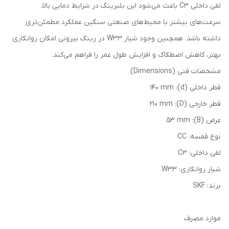
لقی داخلی C3 باعث می‌شود این بلبرینگ در شرایط دمایی بالا،
سرعت‌های بیشتر یا محیط‌های صنعتی سنگین عملکرد مطمئن‌تری
داشته باشد. همچنین وجود شیار W33 در رینگ بیرونی امکان روانکاری
بهتر، کاهش اصطکاک و افزایش طول عمر را فراهم می‌کند.
مشخصات فنی (Dimensions)
قطر داخلی (d): 140 mm
قطر خارجی (D): 210 mm
عرض (B): 53 mm
نوع قفسه: CC
لقی داخلی: C3
شیار روانکاری: W33
برند: SKF
موارد مصرف