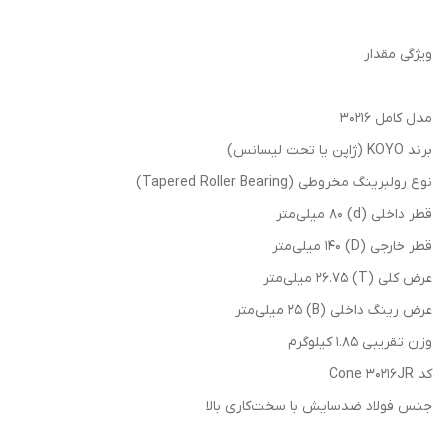
ویژگی مقدار
مدل کامل 30216
برند KOYO (ژاپن یا تحت لیسانس)
نوع رولبرینگ مخروطی (Tapered Roller Bearing)
قطر داخلی (d) 80 میلی‌متر
قطر خارجی (D) 140 میلی‌متر
عرض کلی (T) 26.75 میلی‌متر
عرض رینگ داخلی (B) 25 میلی‌متر
وزن تقریبی 1.85 کیلوگرم
کد Cone 30216JR
جنس فولاد ضدسایش با سخت‌کاری بالا