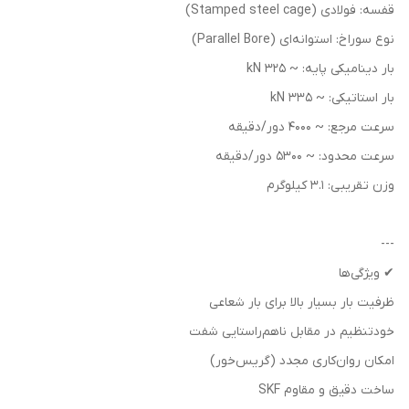
قفسه: فولادی (Stamped steel cage)
نوع سوراخ: استوانه‌ای (Parallel Bore)
بار دینامیکی پایه: ~ 325 kN
بار استاتیکی: ~ 335 kN
سرعت مرجع: ~ 4000 دور/دقیقه
سرعت محدود: ~ 5300 دور/دقیقه
وزن تقریبی: 3.1 کیلوگرم
---
✔ ویژگی‌ها
ظرفیت بار بسیار بالا برای بار شعاعی
خودتنظیم در مقابل ناهم‌راستایی شفت
امکان روان‌کاری مجدد (گریس‌خور)
ساخت دقیق و مقاوم SKF