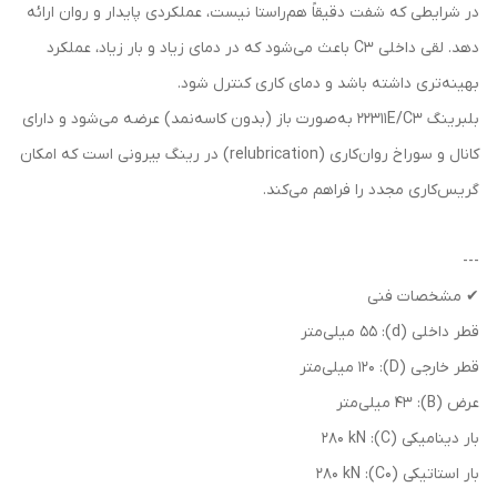
در شرایطی که شفت دقیقاً هم‌راستا نیست، عملکردی پایدار و روان ارائه
دهد. لقی داخلی C3 باعث می‌شود که در دمای زیاد و بار زیاد، عملکرد
بهینه‌تری داشته باشد و دمای کاری کنترل شود.
بلبرینگ 22311E/C3 به‌صورت باز (بدون کاسه‌نمد) عرضه می‌شود و دارای
کانال و سوراخ روان‌کاری (relubrication) در رینگ بیرونی است که امکان
گریس‌کاری مجدد را فراهم می‌کند.
---
✔ مشخصات فنی
قطر داخلی (d): 55 میلی‌متر
قطر خارجی (D): 120 میلی‌متر
عرض (B): 43 میلی‌متر
بار دینامیکی (C): 280 kN
بار استاتیکی (C0): 280 kN