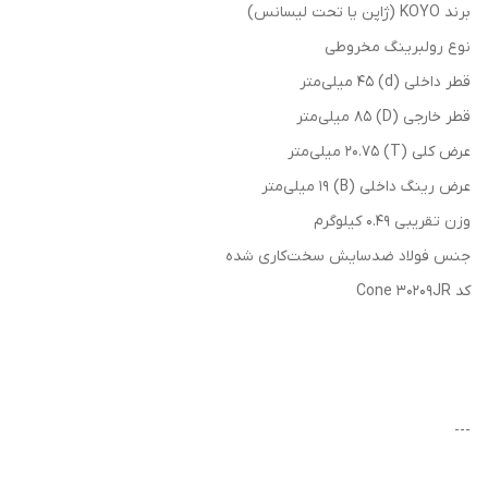
برند KOYO (ژاپن یا تحت لیسانس)
نوع رولبرینگ مخروطی
قطر داخلی (d) 45 میلی‌متر
قطر خارجی (D) 85 میلی‌متر
عرض کلی (T) 20.75 میلی‌متر
عرض رینگ داخلی (B) 19 میلی‌متر
وزن تقریبی 0.49 کیلوگرم
جنس فولاد ضدسایش سخت‌کاری شده
کد Cone 30209JR
---