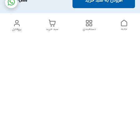
افزودن به سبد خرید
1,819,000
خانه
دسته‌بندی
سبد خرید
پروفایل
دسترسی سریع
بلبرینگ KG
تماس با ما
بلبرینگ KOYO
درباره ما
بلبرینگ NACHI
سیاست حریم خصوصی
بلبرینگ NTN
شکایات