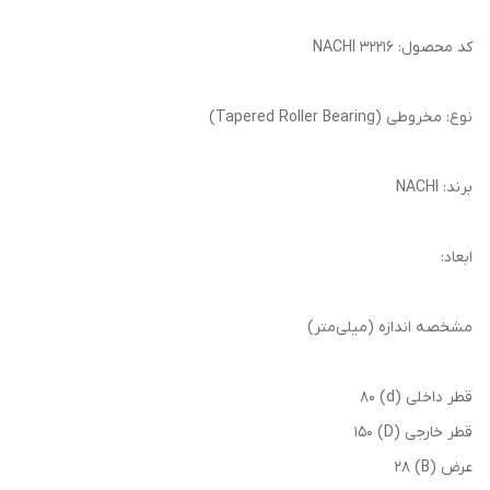
کد محصول: 32216 NACHI
نوع: مخروطی (Tapered Roller Bearing)
برند: NACHI
ابعاد:
مشخصه اندازه (میلی‌متر)
قطر داخلی (d) 80
قطر خارجی (D) 150
عرض (B) 28