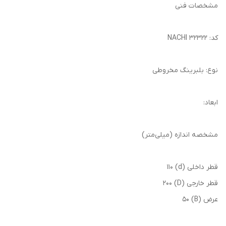
مشخصات فنی
کد: 32322 NACHI
نوع: بلبرینگ مخروطی
ابعاد:
مشخصه اندازه (میلی‌متر)
قطر داخلی (d) 110
قطر خارجی (D) 200
عرض (B) 50