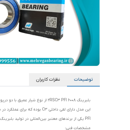
توضیحات
نظرات کاربران
بلبرینگ 6008 2RSC3 PFI از نوع شیار عمیق با دو درپوش لاستیکی (2RS) است که مانع ورود گردوغبار و آلودگی به داخل بلبرینگ می‌شود.
این مدل دارای لقی داخلی C3 بوده که برای عملکرد در سرعت و دمای بالا بسیار مناسب است.
PFI یکی از برندهای معتبر بین‌المللی در تولید بلبرینگ‌های باکیفیت می‌باشد و این مدل به‌صورت خاص برای الکتروموتور، پمپ، گیربکس و دستگاه‌های صنعتی طراحی شده است.
مشخصات فنی: