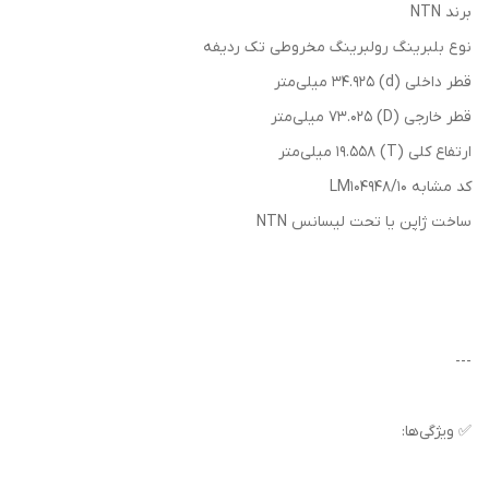
برند NTN
نوع بلبرینگ رولبرینگ مخروطی تک ردیفه
قطر داخلی (d) 34.925 میلی‌متر
قطر خارجی (D) 73.025 میلی‌متر
ارتفاع کلی (T) 19.558 میلی‌متر
کد مشابه LM104948/10
ساخت ژاپن یا تحت لیسانس NTN
---
✅ ویژگی‌ها: