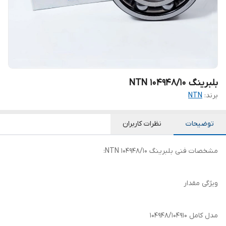
بلبرینگ 104948/10 NTN
برند:
NTN
توضیحات
نظرات کاربران
مشخصات فنی بلبرینگ 104948/10 NTN:
ویژگی مقدار
مدل کامل 104948/104910