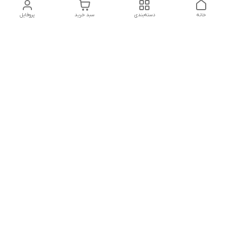
خانه
دسته‌بندی
سبد خرید
پروفایل
دسترسی سریع
بلبرینگ KG
تماس با ما
بلبرینگ KOYO
درباره ما
بلبرینگ NACHI
سیاست حریم خصوصی
بلبرینگ NTN
شکایات
بلبرینگ SKF
قوانین و مقررات