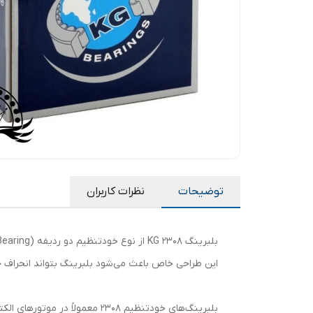
توضیحات
نظرات کاربران
بلبرینگ 2308 KG از نوع خودتنظیم دو ردیفه (Self-Aligning Ball Bearing) است که دارای دو ردیف ساچمه و یک شیار کروی در رینگ بیرونی می‌باشد.
این طراحی خاص باعث می‌شود بلبرینگ بتواند انحراف جزئی محور (Misalignment) را بدون ایجاد ف
بلبرینگ‌های خودتنظیم 2308 معمولاً در موتورهای الکتریکی، فن‌ها، پمپ‌ها، گیربکس‌ها و ماشین‌آلات کشاورزی استفاده می‌شوند.