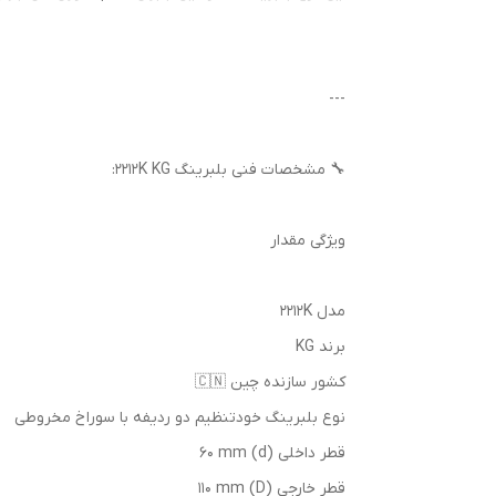
---
🔧 مشخصات فنی بلبرینگ 2212K KG:
ویژگی مقدار
مدل 2212K
برند KG
کشور سازنده چین 🇨🇳
نوع بلبرینگ خودتنظیم دو ردیفه با سوراخ مخروطی
قطر داخلی (d) 60 mm
قطر خارجی (D) 110 mm