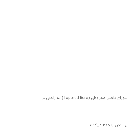
بلبرینگ 2212K KG ساخت چین از خانواده بلبرینگ‌های خودتنظیم دو ردیفه ساچمه‌ای (Self Aligning Ball Bearing) است و با داشتن سوراخ داخلی مخروطی (Tapered Bore) به راحتی بر
ن تنش را حفظ می‌کنند.