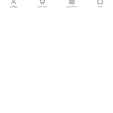
خانه
دسته‌بندی
سبد خرید
پروفایل
دسترسی سریع
بلبرینگ KG
تماس با ما
بلبرینگ KOYO
درباره ما
بلبرینگ NACHI
سیاست حریم خصوصی
بلبرینگ NTN
شکایات
بلبرینگ SKF
قوانین و مقررات