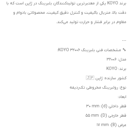
برند KOYO یکی از معتبرترین تولیدکنندگان بلبرینگ در ژاپن است که با
دقت بالا، متریال باکیفیت و کنترل دقیق کیفیت، محصولاتی بادوام و
مقاوم در برابر فشار و حرارت تولید می‌کند.
---
🔧 مشخصات فنی بلبرینگ 32006 KOYO:
مدل: 32006
برند: KOYO
کشور سازنده: ژاپن 🇯🇵
نوع: رولبرینگ مخروطی تک‌ردیفه
ابعاد:
قطر داخلی (d): 30 mm
قطر خارجی (D): 55 mm
عرض (B): 17 mm