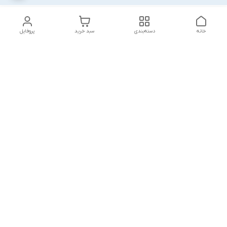
خانه
دسته‌بندی
سبد خرید
پروفایل
دسترسی سریع
بلبرینگ KG
تماس با ما
بلبرینگ KOYO
درباره ما
بلبرینگ NACHI
سیاست حریم خصوصی
بلبرینگ NTN
شکایات
بلبرینگ SKF
قوانین و مقررات