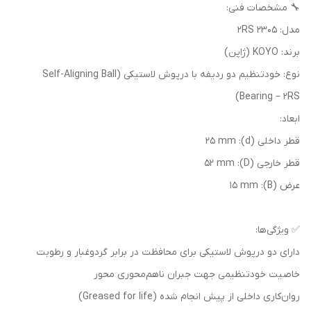
🔧 مشخصات فنی:
مدل: 2305 2RS
برند: KOYO (ژاپن)
نوع: خودتنظیم دو ردیفه با درپوش لاستیکی (Self-Aligning Ball
Bearing – 2RS)
ابعاد:
قطر داخلی (d): 25 mm
قطر خارجی (D): 52 mm
عرض (B): 15 mm
✅ ویژگی‌ها:
دارای دو درپوش لاستیکی برای محافظت در برابر گردوغبار و رطوبت
خاصیت خودتنظیمی جهت جبران ناهم‌محوری محور
روان‌کاری داخلی از پیش انجام شده (Greased for life)