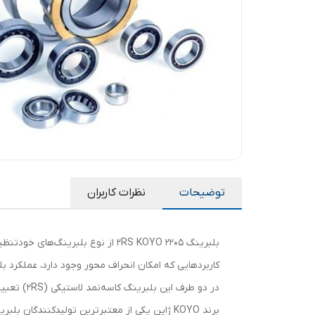
توضیحات
نظرات کاربران
کاربردهایی که امکان انحراف محور وجود دارد، عملکرد بلب
در دو طرف این بلبرینگ کاسه‌نمد لاستیکی (2RS) تعبیه شده که از ورود گرد و غبار، رطوبت و آلودگی به داخل بلبرینگ جلوگیری کرده و باعث افزایش طول عمر کاری آن می‌شود.
برند KOYO ژاپن یکی از معتبرترین تولیدکنندگان بلبرینگ در جهان است که محصولات آن به دقت بالا، کیفیت ساخت برتر و دوام عالی شهرت دارند.