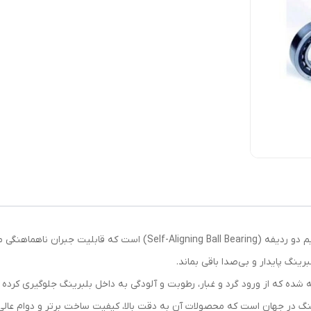
بلبرینگ 2205 2RS KOYO از نوع بلبرینگ‌های خودتنظیم دو ردیفه (Ball Bearing
رینگ پایدار و بی‌صدا باقی بماند.