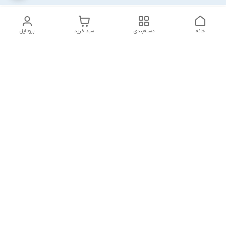
خانه
دسته‌بندی
سبد خرید
پروفایل
دسترسی سریع
بلبرینگ KG
تماس با ما
بلبرینگ KOYO
درباره ما
بلبرینگ NACHI
سیاست حریم خصوصی
بلبرینگ NTN
شکایات
بلبرینگ SKF
قوانین و مقررات