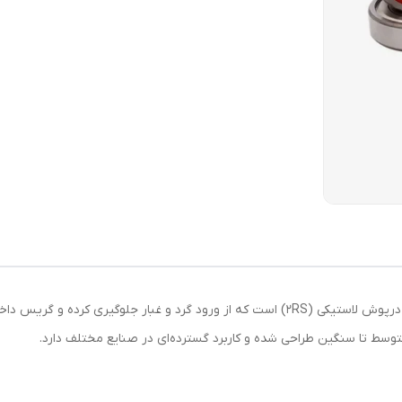
بلبرینگ 6215 2RS NACHI ژاپن از نوع شیار عمیق با دو درپوش لاستیکی (2RS) است که از ورود گر
وسط تا سنگین طراحی شده و کاربرد گسترده‌ای در صنایع مختلف دارد.