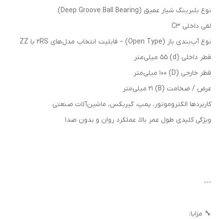
نوع بلبرینگ شیار عمیق (Deep Groove Ball Bearing)
لقی داخلی C3
نوع آب‌بندی باز (Open Type) – قابلیت انتخاب مدل‌های 2RS یا ZZ
قطر داخلی (d) 55 میلی‌متر
قطر خارجی (D) 100 میلی‌متر
عرض / ضخامت (B) 21 میلی‌متر
کاربردها الکتروموتور، پمپ، گیربکس، ماشین‌آلات صنعتی
ویژگی کلیدی طول عمر بالا، عملکرد روان و بدون صدا
---
🔧 مزایا: