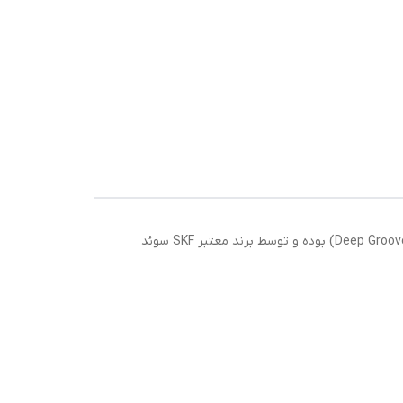
بلبرینگ 6313 SKF یکی از بلبرینگ‌های پرکاربرد در صنایع سنگین و نیمه‌سنگین است. این بلبرینگ از نوع شیار عمیق (Deep Groove Ball Bearing) بوده و توسط برند معتبر SKF سوئد