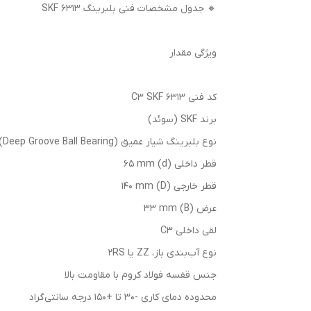
🔸 جدول مشخصات فنی بلبرینگ 6313 SKF
ویژگی مقدار
کد فنی 6313 C3 SKF
برند SKF (سوئد)
نوع بلبرینگ شیار عمیق (Deep Groove Ball Bearing)
قطر داخلی (d) 65 mm
قطر خارجی (D) 140 mm
عرض (B) 33 mm
لقی داخلی C3
نوع آب‌بندی باز، ZZ یا 2RS
جنس قفسه فولاد کروم با مقاومت بالا
محدوده دمای کاری -30 تا +150 درجه سانتی‌گراد