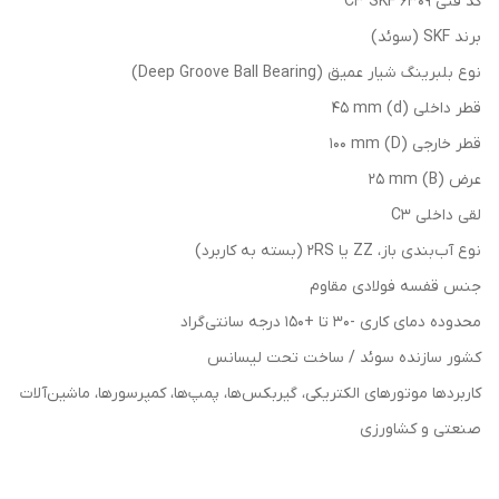
کد فنی 6309 C3 SKF
برند SKF (سوئد)
نوع بلبرینگ شیار عمیق (Deep Groove Ball Bearing)
قطر داخلی (d) 45 mm
قطر خارجی (D) 100 mm
عرض (B) 25 mm
لقی داخلی C3
نوع آب‌بندی باز، ZZ یا 2RS (بسته به کاربرد)
جنس قفسه فولادی مقاوم
محدوده دمای کاری -30 تا +150 درجه سانتی‌گراد
کشور سازنده سوئد / ساخت تحت لیسانس
کاربردها موتورهای الکتریکی، گیربکس‌ها، پمپ‌ها، کمپرسورها، ماشین‌آلات
صنعتی و کشاورزی