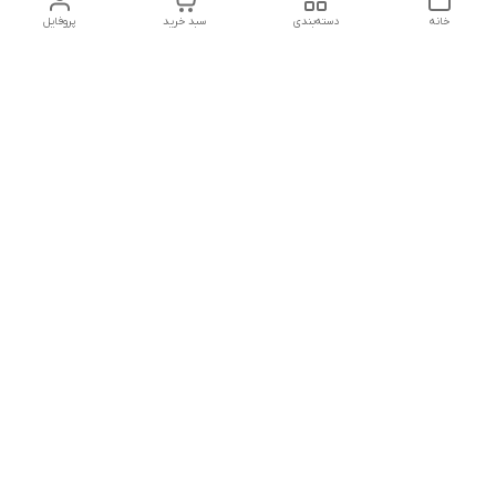
خانه
دسته‌بندی
سبد خرید
پروفایل
دسترسی سریع
بلبرینگ KG
تماس با ما
بلبرینگ KOYO
درباره ما
بلبرینگ NACHI
سیاست حریم خصوصی
بلبرینگ NTN
شکایات
بلبرینگ SKF
قوانین و مقررات