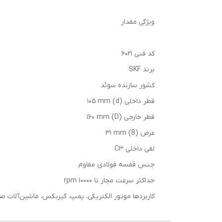
ویژگی مقدار
کد فنی 6021
برند SKF
کشور سازنده سوئد
قطر داخلی (d) 105 mm
قطر خارجی (D) 160 mm
عرض (B) 31 mm
لقی داخلی C3
جنس قفسه فولادی مقاوم
حداکثر سرعت مجاز تا 10000 rpm
کاربردها موتور الکتریکی، پمپ، گیربکس، ماشین‌آلات 