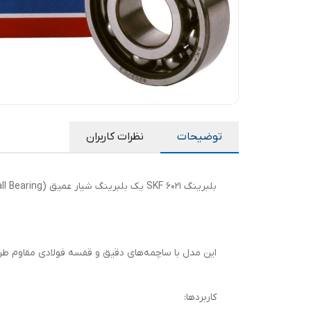
توضیحات
نظرات کاربران
بلبرینگ 6021 SKF یک بلبرینگ شیار عمیق (Double Rubber Sealed Deep Groove Ball Bearing) است که توسط برند معتبر SKF سوئد تولید می‌شود.
این مدل با ساچمه‌های دقیق و قفسه فولادی مقاوم طر
کاربردها: