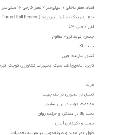
ابعاد: قطر داخلی 10 میلی‌متر × قطر خارجی 24 میلی‌متر × عرض 9 میلی‌متر
نوع: بلبرینگ کف‌گرد تک‌ردیفه (Single Direction Thrust Ball Bearing)
لقی داخلی: C3
جنس: فولاد کروم مقاوم
برند: KG
کشور سازنده: چین
کاربرد: ماشین‌آلات سبک، تجهیزات کشاورزی کوچک، گیرب
مزایا:
تحمل بار محوری در یک جهت
مقاومت خوب در برابر سایش
دقت بالا در عملکرد و حرکت روان
نصب و نگهداری آسان
طول عمر مفید و صرفه‌جویی در هزینه تعمیرات