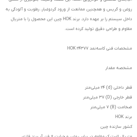
روغن و گریس و همچنین ممانعت از ورود گردوغبار، رطوبت و آلودگی به
داخل سیستم را بر عهده دارد. برند HOK چین این محصول را با متریال
مقاوم و طراحی دقیق تولید کرده است.
مشخصات فنی کاسه‌نمد 24377 HOK
مشخصه مقدار
قطر داخلی (d) 24 میلی‌متر
قطر خارجی (D) 37 میلی‌متر
ضخامت (B) 7 میلی‌متر
برند HOK
کشور سازنده چین
متریال لاستیک مقاوم در برابر روغن و حرارت + فنر آب‌بند فلزی