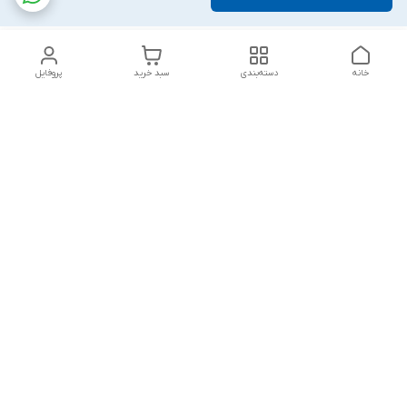
خانه
دسته‌بندی
سبد خرید
پروفایل
دسترسی سریع
بلبرینگ KG
تماس با ما
بلبرینگ KOYO
درباره ما
بلبرینگ NACHI
سیاست حریم خصوصی
بلبرینگ NTN
شکایات