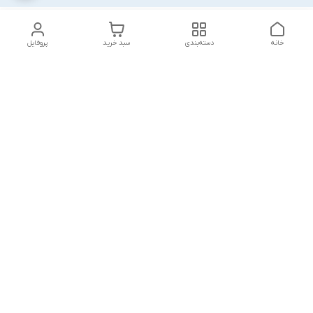
خانه
دسته‌بندی
سبد خرید
پروفایل
دسترسی سریع
بلبرینگ KG
تماس با ما
بلبرینگ KOYO
درباره ما
بلبرینگ NACHI
سیاست حریم خصوصی
بلبرینگ NTN
شکایات
بلبرینگ SKF
قوانین و مقررات