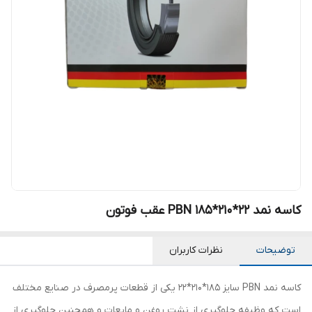
کاسه نمد PBN 185*210*22 عقب فوتون
توضیحات
نظرات کاربران
کاسه نمد PBN سایز 185*210*22 یکی از قطعات پرمصرف در صنایع مختلف
است که وظیفه جلوگیری از نشت روغن و مایعات و همچنین جلوگیری از