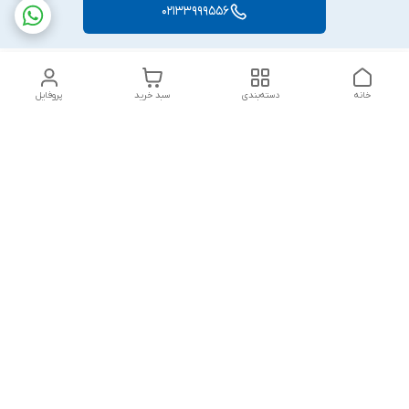
02133999556
خانه
دسته‌بندی
سبد خرید
پروفایل
دسترسی سریع
بلبرینگ KG
تماس با ما
بلبرینگ KOYO
درباره ما
بلبرینگ NACHI
سیاست حریم خصوصی
بلبرینگ NTN
شکایات