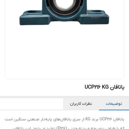
یاتاقان UCP216 KG
توضیحات
نظرات کاربران
یاتاقان UCP216 برند KG از سری یاتاقان‌های پایه‌دار صنعتی سنگین است
که با طراحی دوپیچه و بدنه چدنی (P216) تولید می‌شود. این یاتاقان