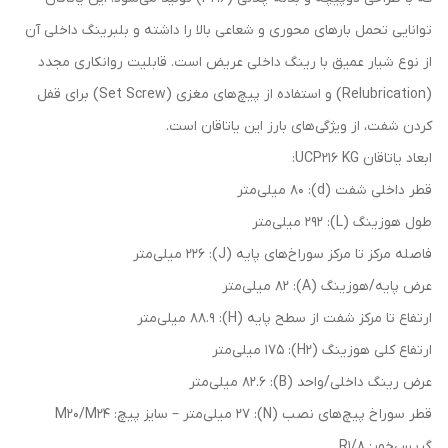
توانایی تحمل بارهای محوری و شعاعی بالا را داشته و بلبرینگ داخلی آن
از نوع شیار عمیق با رینگ داخلی عریض است. قابلیت روانکاری مجدد
(Relubrication) و استفاده از پیچ‌های مغزی (Set Screw) برای قفل
کردن شفت، از ویژگی‌های بارز این یاتاقان است.
ابعاد یاتاقان UCP216 KG:
قطر داخلی شفت (d): 80 میلی‌متر
طول هوزینگ (L): 292 میلی‌متر
فاصله مرکز تا مرکز سوراخ‌های پایه (J): 226 میلی‌متر
عرض پایه/هوزینگ (A): 82 میلی‌متر
ارتفاع تا مرکز شفت از سطح پایه (H): 88.9 میلی‌متر
ارتفاع کلی هوزینگ (H2): 175 میلی‌متر
عرض رینگ داخلی/واحد (B): 82.6 میلی‌متر
قطر سوراخ پیچ‌های نصب (N): 27 میلی‌متر – سایز پیچ: M20/M24
گریس‌خور: R1/8