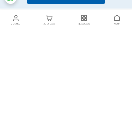
خانه
دسته‌بندی
سبد خرید
پروفایل
دسترسی سریع
بلبرینگ KG
تماس با ما
بلبرینگ KOYO
درباره ما
بلبرینگ NACHI
سیاست حریم خصوصی
بلبرینگ NTN
شکایات