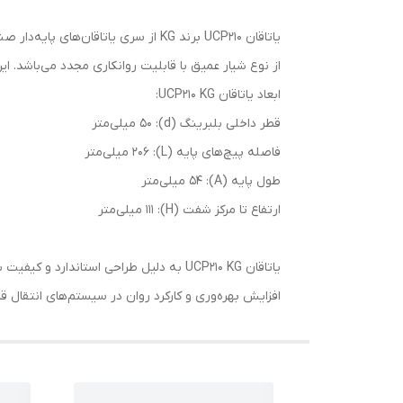
یاتاقان UCP210 برند KG از سری یات
از نوع شیار عمیق با قابلیت روانکاری مجدد می‌باشد.
ابعاد یاتاقان UCP210 KG:
قطر داخلی بلبرینگ (d): 50 میلی‌متر
فاصله پیچ‌های پایه (L): 206 میلی‌متر
طول پایه (A): 54 میلی‌متر
ارتفاع تا مرکز شفت (H): 111 میلی‌متر
یاتاقان UCP210 KG به دلیل طراحی استاند
افزایش بهره‌وری و کارکرد روان در سیستم‌های انتقال 