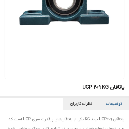
یاتاقان UCP 209 KG
توضیحات
نظرات کاربران
یاتاقان UCP209 برند KG یکی از یاتاقان‌های پرقدرت سری UCP است که
برای تحمل بارهای شعاعی و محوری در شرایط کاری سنگین طراحی شده