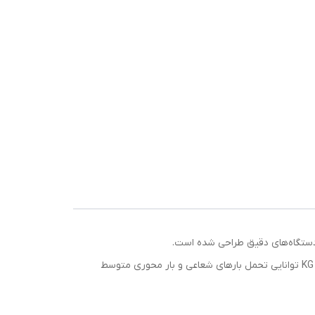
ابعاد این بلبرینگ عبارتند از: قطر داخلی 55 میلی‌متر، قطر خارجی 100 میلی‌متر و عرض 21 میلی‌متر. این ابعاد باعث شده تا بلبرینگ 6411 KG توانایی تحمل بارهای شعاعی و بار محوری متوسط