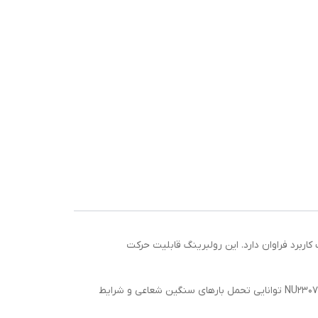
مختلف کاربرد فراوان دارد. این رولبرینگ قابلیت حرکت
ابعاد این رولبرینگ عبارتند از: قطر داخلی 35 میلی‌متر، قطر خارجی 80 میلی‌متر و عرض 21 میلی‌متر. این ابعاد باعث شده رولبرینگ NU2307 KG توانایی تحمل بارهای سنگین شعاعی و شرایط