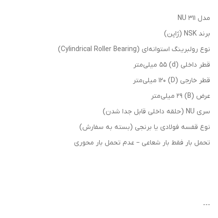
مدل NU 311
برند NSK (ژاپن)
نوع رولبرینگ استوانه‌ای (Cylindrical Roller Bearing)
قطر داخلی (d) 55 میلی‌متر
قطر خارجی (D) 120 میلی‌متر
عرض (B) 29 میلی‌متر
سری NU (حلقه داخلی قابل جدا شدن)
نوع قفسه فولادی یا برنجی (بسته به سفارش)
تحمل بار فقط بار شعاعی – عدم تحمل بار محوری
---